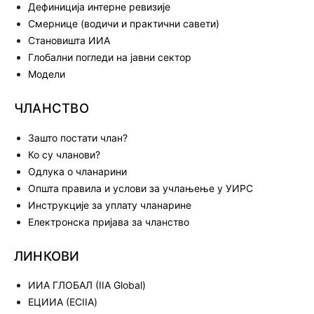
Дефиниција интерне ревизије
Смернице (водичи и практични савети)
Становишта ИИА
Глобални погледи на јавни сектор
Модели
ЧЛАНСТВО
Зашто постати члан?
Ко су чланови?
Одлука о чланарини
Општа правила и услови за учлањење у УИРС
Инструкције за уплату чланарине
Електронска пријава за чланство
ЛИНКОВИ
ИИА ГЛОБАЛ (IIA Global)
ЕЦИИА (ECIIA)