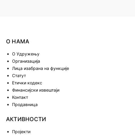
а
н
а
к
а
О НАМА
О Удружењу
Организација
Лица изабрана на функције
Статут
Етички кодекс
Финансијски извештаји
Контакт
Продавница
АКТИВНОСТИ
Пројекти