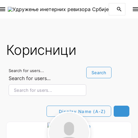
S
П
k
р
i
е
p
т
t
р
Корисници
o
а
ж
c
и
o
:
n
Search for users...
Search
Search for users...
t
e
n
t
Display Name (A-Z)