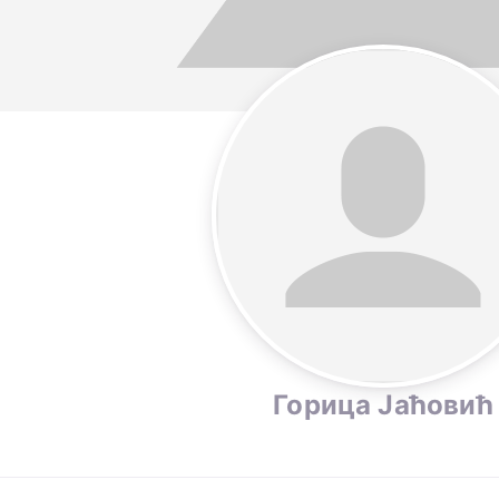
Горица Јаћовић