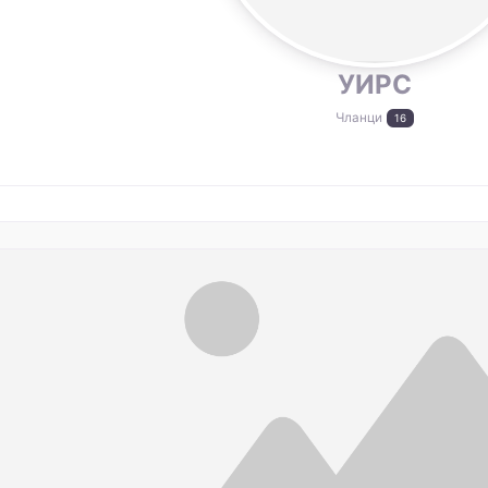
УИРС
Чланци
16