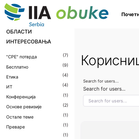
S
k
Почетн
i
p
ОБЛАСТИ
t
ИНТЕРЕСОВАЊА
o
c
Корисни
(
7
)
"CPE" потврда
o
(
9
)
Бесплатно
n
(
4
)
Етика
t
Search for users...
(
4
)
ИТ
e
Search for users...
(
1
)
n
Конференција
t
(
2
)
Основе ревизије
(
1
)
Остале теме
(
1
)
Преваре
(
1
)