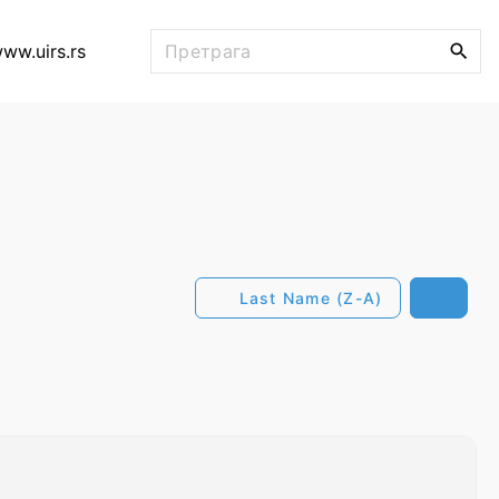
П
ww.uirs.rs
р
е
т
р
а
ж
и
:
Last Name (Z-A)