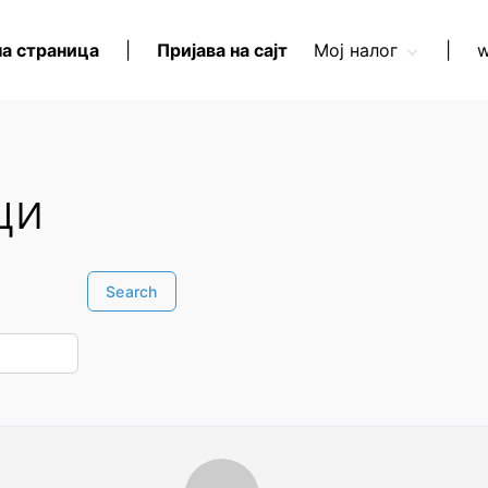
а страница
|
Пријава на сајт
Мој налог
|
w
Креирај нови налог
Заборављена
лозинка?
ци
Search