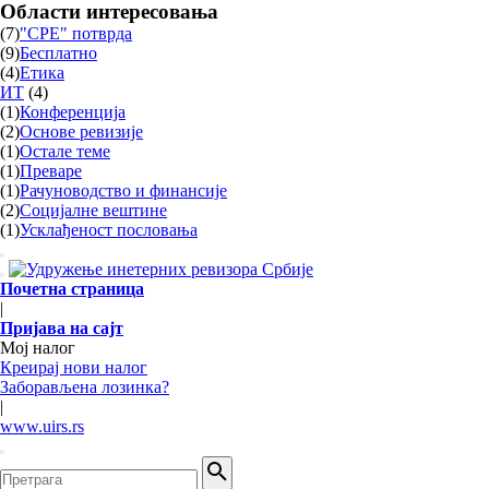
Skip
Области
интересовања
to
(
7
)
"CPE" потврда
content
(
9
)
Бесплатно
(
4
)
Етика
ИТ
(
4
)
(
1
)
Конференција
(
2
)
Основе ревизије
(
1
)
Остале теме
(
1
)
Преваре
(
1
)
Рачуноводство и финансије
(
2
)
Социјалне вештине
(
1
)
Усклађеност пословања
Почетна страница
|
Пријава на сајт
Мој налог
Креирај нови налог
Заборављена лозинка?
|
www.uirs.rs
Претражи: