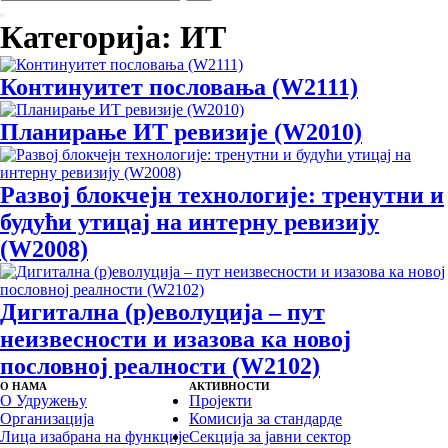
Претрага
Категорија:
ИТ
Континуитет пословања (W2111)
Планирање ИТ ревизије (W2010)
Развој блокчејн технологије: тренутни и
будући утицај на интерну ревизију
(W2008)
Дигитална (р)еволуција – пут
неизвесности и изазова ка новој
пословној реалности (W2102)
О НАМА
АКТИВНОСТИ
О Удружењу
Пројекти
Организација
Комисија за стандарде
Лица изабрана на функције
Секција за јавни сектор