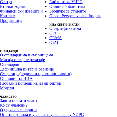
Статут
Библиотека УИРС
Етички кодекс
Онлине библиотека
Финансијски извештаји
Брошуре за студенте
Контакт
Global Perspective and Insights
Продавница
ИИА СЕРТИФИКАТИ
О сертификатима
CIA
CRMA
QIAL
СТАНДАРДИ
О стандардима и смеринцама
Мисија интерне ревизије
Стандарди
Дефиниција интерне ревизије
Смернице (водичи и практични савети)
Становишта ИИА
Глобални погледи на јавни сектор
Модели
ЧЛАНСТВО
Зашто постати члан?
Ко су чланови?
Одлука о чланарини
Општа правила и услови за учлањење у УИРС