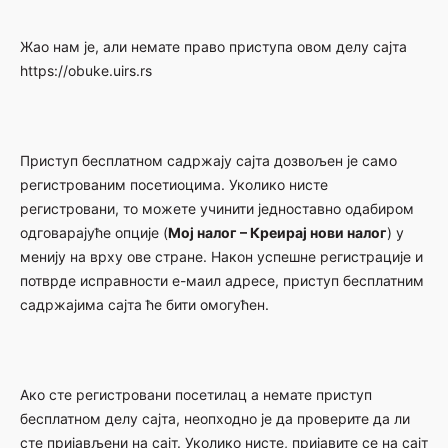
Жао нам је, али немате право приступа овом делу сајта
https://obuke.uirs.rs
Приступ бесплатном садржају сајта дозвољен је само
регистрованим посетиоцима. Уколико нисте
регистровани, то можете учинити једноставно одабиром
одговарајуће опције (
Мој налог – Креирај нови налог
) у
менију на врху ове стране. Након успешне регистрације и
потврде исправности е-маил адресе, приступ бесплатним
садржајима сајта ће бити омогућен.
Ако сте регистровани посетилац а немате приступ
бесплатном делу сајта, неопходно је да проверите да ли
сте пријављени на сајт. Уколико нисте, пријавите се на сајт