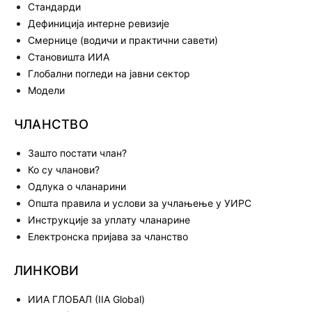
Стандарди
Дефиниција интерне ревизије
Смернице (водичи и практични савети)
Становишта ИИА
Глобални погледи на јавни сектор
Модели
ЧЛАНСТВО
Зашто постати члан?
Ко су чланови?
Одлука о чланарини
Општа правила и услови за учлањење у УИРС
Инструкције за уплату чланарине
Електронска пријава за чланство
ЛИНКОВИ
ИИА ГЛОБАЛ (IIA Global)