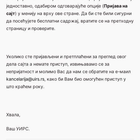
једноставно, одабиром одговарајуће опције (
Пријава на
сајт
) у менију на врху ове стране. Да би сте били сигурни
да посећујете бесплатни садржај, вратите се на претходну
страницу и проверите.
Уколико сте пријављени и претплаћени за преглед овог
дела сајта а немате приступ, извињавамо се за
непријатност и молимо Вас да нам се обратите на е-маил
kancelarija@uirs.rs
, како би Вам био омогућен приступ у
што краћем року.
Хвала,
Ваш УИРС.