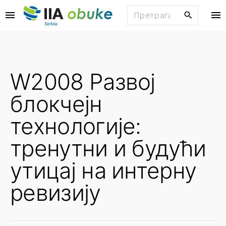
S
П
k
р
i
е
p
т
t
р
W2008 Развој
o
а
ж
c
блокчејн
и
o
:
n
технологије:
t
тренутни и будући
e
n
утицај на интерну
t
ревизију