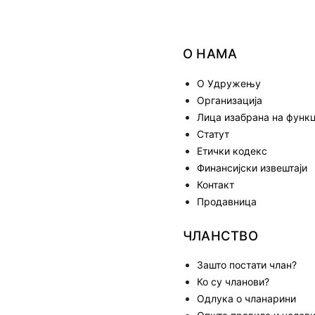
О НАМА
О Удружењу
Организација
Лица изабрана на функц
Статут
Етички кодекс
Финансијски извештаји
Контакт
Продавница
ЧЛАНСТВО
Зашто постати члан?
Ко су чланови?
Одлука о чланарини