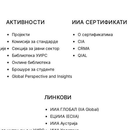
АКТИВНОСТИ
ИИА СЕРТИФИКАТ
Пројекти
О сертификатима
Комисија за стандарде
CIA
ије
Секција за јавни сектор
CRMA
Библиотека УИРС
QIAL
Онлине библиотека
Брошуре за студенте
Global Perspective and Insights
ЛИНКОВИ
ИИА ГЛОБАЛ (IIA Global)
ЕЦИИА (ECIIA)
ИИА Аустрија