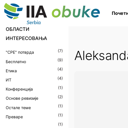
S
k
Почетн
i
p
ОБЛАСТИ
t
ИНТЕРЕСОВАЊА
o
c
Aleksanda
(
7
)
"CPE" потврда
o
(
9
)
Бесплатно
n
(
4
)
Етика
t
(
4
)
ИТ
e
(
1
)
n
Конференција
t
(
2
)
Основе ревизије
(
1
)
Остале теме
(
1
)
Преваре
(
1
)