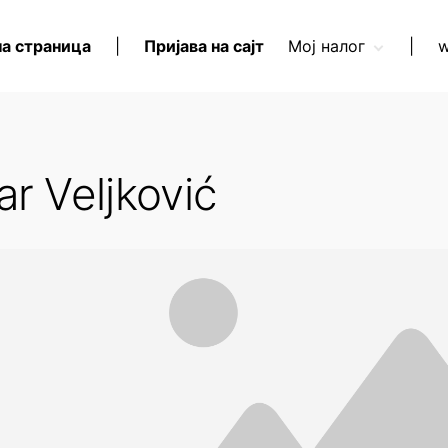
а страница
|
Пријава на сајт
Мој налог
|
w
Креирај нови налог
Заборављена
лозинка?
r Veljković